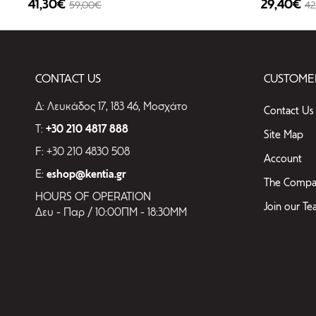
41,30€
29,40€
59,00€
42
-30%
-30%
CONTACT US
CUSTOMER
Δ: Λευκάδος 17, 183 46, Μοσχάτο
Contact Us
T:
+30 210 4817 888
Site Map
F: +30 210 4830 508
Account
E:
eshop@kentia.gr
The Compa
HOURS OF OPERATION
Join our T
Δευ - Παρ / 10:00ΠΜ - 18:30ΜΜ