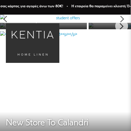
σας κάρτας για αγορές άνω των 80€! • Η εταιρεία θα παραμείνει κλειστή 13- 
QUILTS
BE
New Store To Calandri