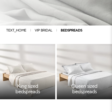
King sized
bedspreads
Queen
TEXT_HOME
VIP BRIDAL
BEDSPREADS
sized
bedspreads
King sized
Queen sized
bedspreads
bedspreads