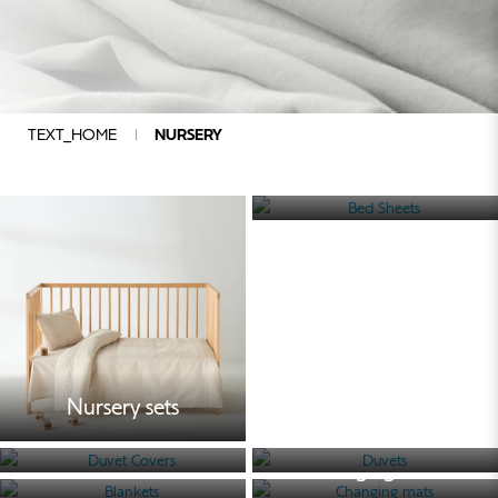
Nursery
sets
Bed Sheets
TEXT_HOME
NURSERY
Duvet
Covers
Bed Sheets
Duvets
Blankets
Changing
mats
Accessories
Towels
Nursery sets
Bathrobes
Duvet Covers
Duvets
Sleeping
Blankets
Changing mats
bags