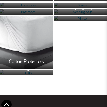
Accessories
Towels
Cotton
Bathrobes
Sleeping bags
Protectors
Pillows
Pillows
Rugs
Cotton Protectors
Rugs