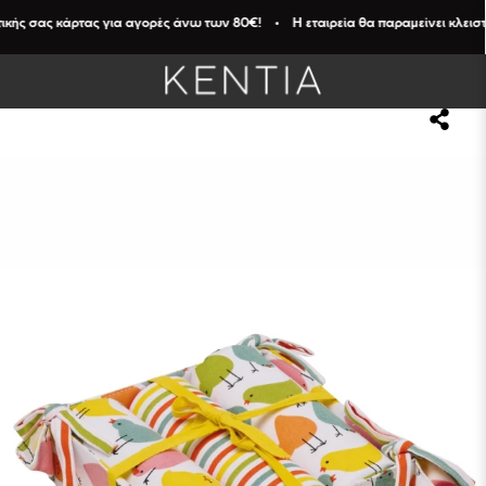
ικής σας κάρτας για αγορές άνω των 80€! • Η εταιρεία θα παραμείνει κλειστή