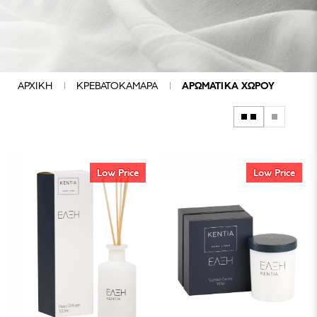
ΧΑΡΑΚΤΗΡΙΣΤΙΚΑ
ΠΟΙΟΤΙΚΑ
ΧΑΡΑΚΤΗΡΙΣΤΙΚΑ
ΣΥΝΘΕΣΗ
ΜΑΡΚΕΣ
ΑΡΧΙΚΗ
ΚΡΕΒΑΤΟΚΑΜΑΡΑ
ΑΡΩΜΑΤΙΚΑ ΧΩΡΟΥ
ΤΙΜΗ
€
Low Price
Low Price
-
€