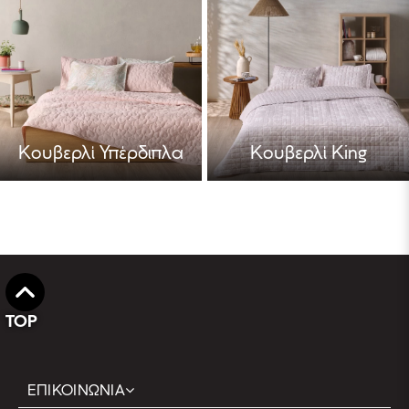
Κουβερλί Υπέρδιπλα
Κουβερλί King
TOP
ΕΠΙΚΟΙΝΩΝΙΑ