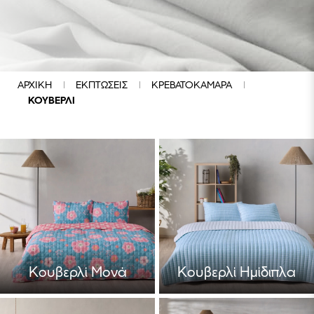
Κουβερλί
Μονά
Κουβερλί
ΑΡΧΙΚΗ
ΕΚΠΤΩΣΕΙΣ
ΚΡΕΒΑΤΟΚΑΜΑΡΑ
Ημίδιπλα
ΚΟΥΒΕΡΛΙ
Κουβερλί
Υπέρδιπλα
Κουβερλί
King
Κουβερλί Μονά
Κουβερλί Ημίδιπλα